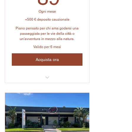
Ogni mese
+500 € deposito cauzionale
Piano pensato per chi ama godersi una
passeggiata per le vie della città o
un'avventura in mezzo alla natura.
Valido per 6 mesi
Acquista ora
Prima consulenza personalizzata
1 bici da Corsa O una MTB O una
Gravel
Coupon del 90% di sconto lavaggio e
registrazione generale