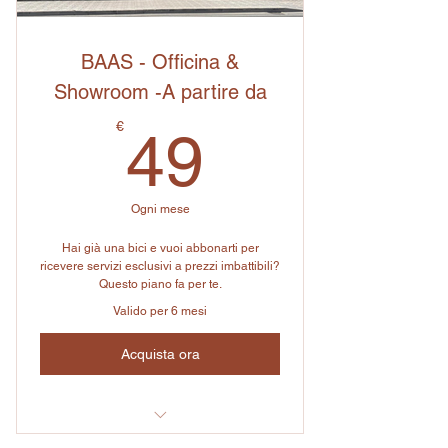
1 Coupon del 10% di sconto su un
articolo qualsiasi
BAAS - Officina &
Consulenza Posizionamento in Bici
Showroom -A partire da
Gratuita
49€
€
49
Sconto 10% visita biomeccanica
Community pedalate esclusive
Ogni mese
(newsletter, eventi, tips)
Hai già una bici e vuoi abbonarti per
Cancellazione in qualsiasi momento
ricevere servizi esclusivi a prezzi imbattibili?
Questo piano fa per te.
Valido per 6 mesi
Acquista ora
Consulenze personalizzate