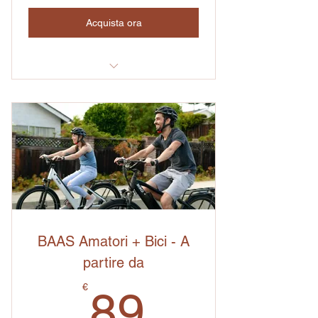
Acquista ora
Prima consulenza
1 bicicletta perfetta per la prima
pedalata
1 Coupon sconto del 10% sconto su
un articolo a scelta
1 Coupon sconto del 90% su
Registrazione Generale della bici
BAAS Amatori + Bici - A
1 Controllo Mensile gratuito
partire da
89€
Cancellazione in qualsiasi momento
€
89