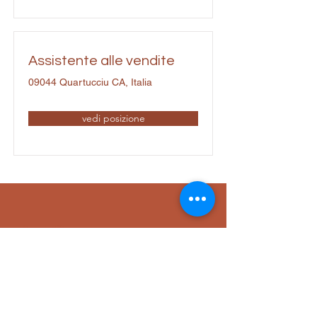
Assistente alle vendite
09044 Quartucciu CA, Italia
vedi posizione
Bici Center
+39 3516418613
070843092
info@bikeshopmore.com